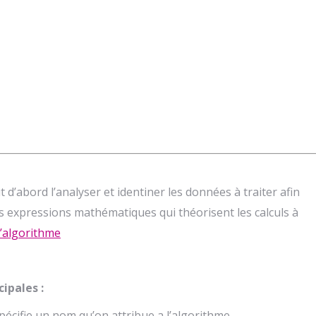
d’abord l’analyser et identiner les données à traiter afin
es expressions mathématiques qui théorisent les calculs à
l’algorithme
ipales :
spécifie un nom qu’on attribue a l’algorithme