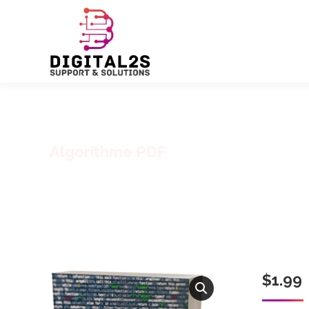
Algorithme PDF
$
1.99