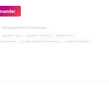
mander
 :
Développement
,
Informatique
:
,
,
,
algorithme cours
algorithme définition
algorithme pdf
,
,
programmation
exemple algorithme informatique
exemple d'algorithme