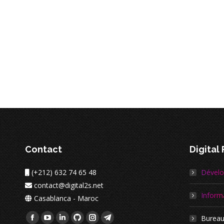
Contact
Digital
(+212) 632 74 65 48
Dével
contact@digital2s.net
Inform
Casablanca - Maroc
Trouvez nous sur :
Bureau
La
La
La
La
La
La