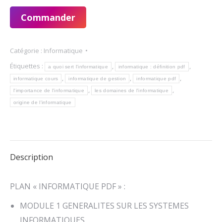
Commander
Catégorie :
Informatique
Étiquettes :
,
,
a quoi sert l'informatique
informatique : définition pdf
,
,
,
informatique cours
informatique de gestion
informatique pdf
,
,
l'importance de l'informatique
les domaines de l'informatique
origine de l'informatique
Description
PLAN « INFORMATIQUE PDF » :
MODULE 1 GENERALITES SUR LES SYSTEMES
INFORMATIQUES