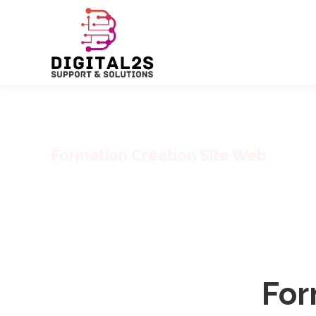
Formation Création Site Web
For