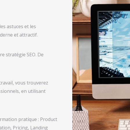
s astuces et les
erne et attractif.
re stratégie SEO. De
travail, vous trouverez
sionnels, en utilisant
mation pratique : Product
ation, Pricing, Landing