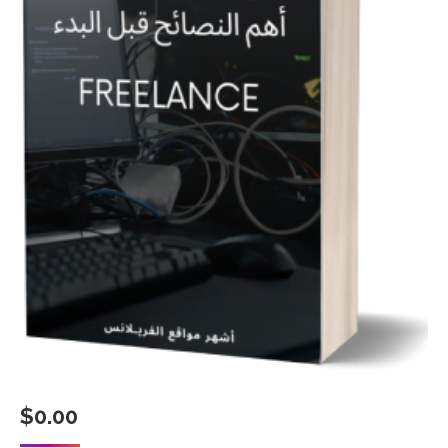
$
0.00