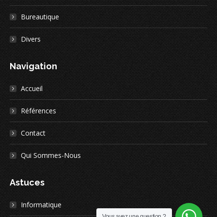
nouvelle
nouvelle
nouvelle
nouvelle
nouvelle
nouvelle
fenêtre
fenêtre
fenêtre
fenêtre
fenêtre
fenêtre
Bureautique
Divers
Navigation
Accueil
Références
Contact
Qui Sommes-Nous
Astuces
Informatique
Vous avez une question ?