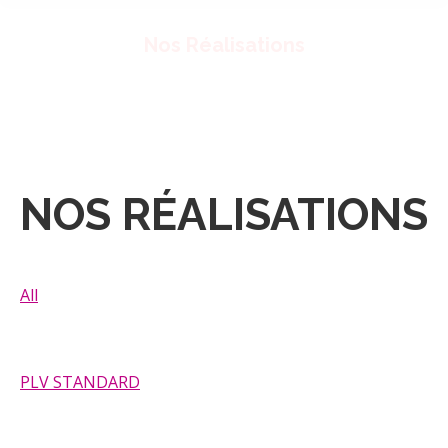
Nos Réalisations
Vous êtes ici :
Accueil
Nos Réalisations
NOS RÉALISATIONS
All
PLV STANDARD