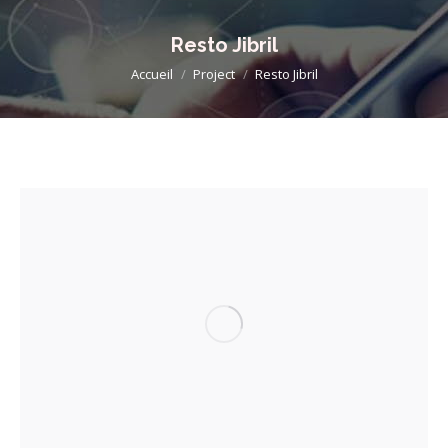
Resto Jibril
Vous êtes ici :
Accueil
Project
Resto Jibril