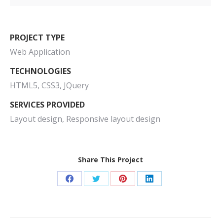
PROJECT TYPE
Web Application
TECHNOLOGIES
HTML5, CSS3, JQuery
SERVICES PROVIDED
Layout design, Responsive layout design
Share This Project
Partager
Partager
Partager
Partager
sur
sur
sur
sur
Facebook
Twitter
Pinterest
LinkedIn